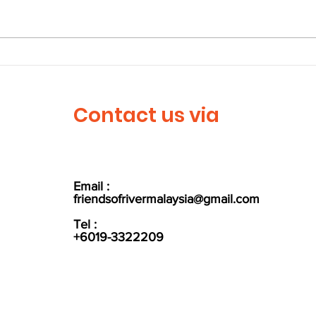
Larian Denai Sungai
Let'
Langat 2023
Wor
Contact us via
Email :
friendsofrivermalaysia@gmail.com
Tel :
+6019-3322209