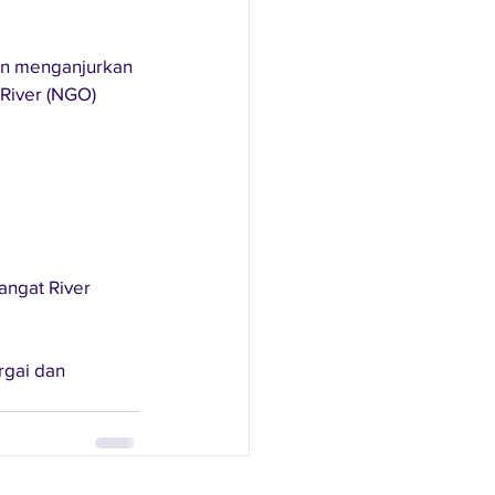
an menganjurkan 
River (NGO) 
angat River 
rgai dan 