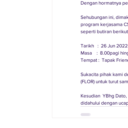
Dengan hormatnya perk
Sehubungan ini, dima
program kerjasama CS
seperti butiran berikut
Tarikh   :  26 Jun 2022
Masa    :  8.00pagi hi
Tempat :  Tapak Frien
Sukacita pihak kami d
(FLOR) untuk turut sa
Kesudian  YBhg Dato, 
didahului dengan ucap