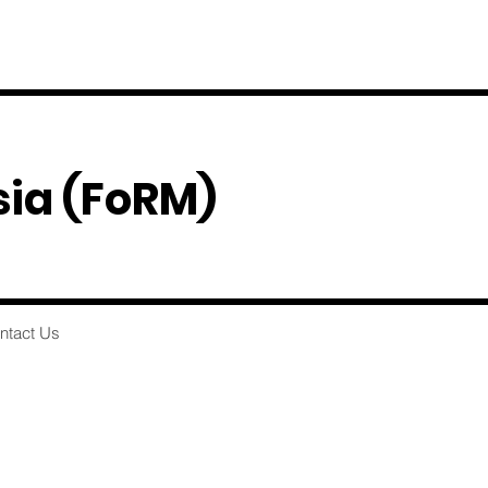
sia
(FoRM)
ntact Us