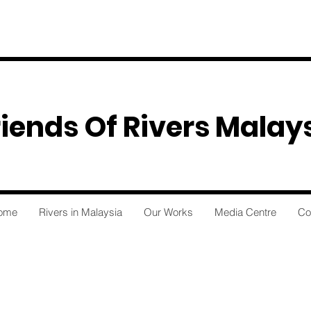
riends Of Rivers Malay
ome
Rivers in Malaysia
Our Works
Media Centre
Co